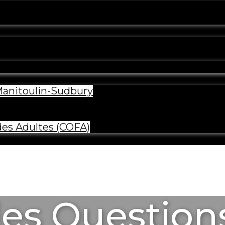
 Manitoulin-Sudbury
des Adultes (COFA)
es Question