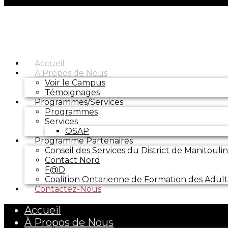
Accueil
À Propos de Nous
Voir le Campus
Témoignages
Programmes/Services
Programmes
Services
OSAP
Programme Partenaires
Conseil des Services du District de Manitoul
Contact Nord
F@D
Coalition Ontarienne de Formation des Adul
Contactez-Nous
Accueil
À Propos de Nous