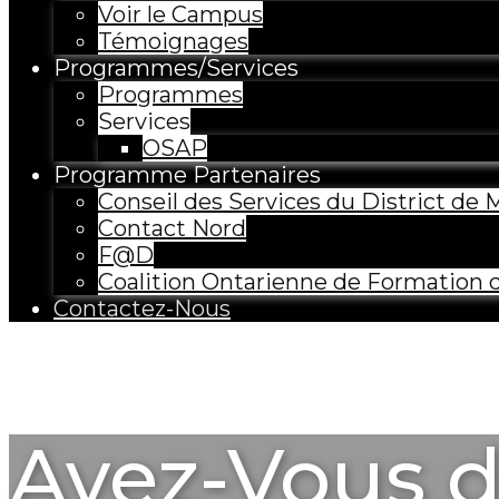
Voir le Campus
Témoignages
Programmes/Services
Programmes
Services
OSAP
Programme Partenaires
Conseil des Services du District de
Contact Nord
F@D
Coalition Ontarienne de Formation 
Contactez-Nous
Avez-Vous d